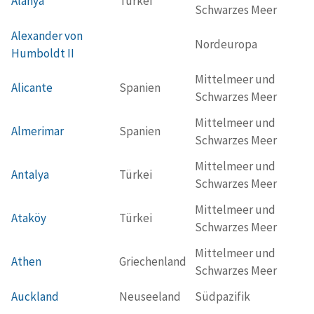
Alanya
Türkei
Schwarzes Meer
Alexander von
Nordeuropa
Humboldt II
Mittelmeer und
Alicante
Spanien
Schwarzes Meer
Mittelmeer und
Almerimar
Spanien
Schwarzes Meer
Mittelmeer und
Antalya
Türkei
Schwarzes Meer
Mittelmeer und
Ataköy
Türkei
Schwarzes Meer
Mittelmeer und
Athen
Griechenland
Schwarzes Meer
Auckland
Neuseeland
Südpazifik