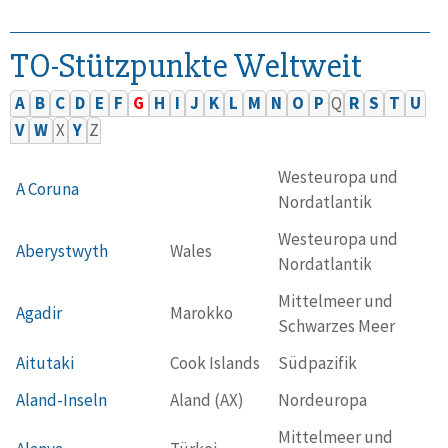
TO-Stützpunkte Weltweit
A
B
C
D
E
F
G
H
I
J
K
L
M
N
O
P
Q
R
S
T
U
V
W
X
Y
Z
Westeuropa und
A Coruna
Nordatlantik
Westeuropa und
Aberystwyth
Wales
Nordatlantik
Mittelmeer und
Agadir
Marokko
Schwarzes Meer
Aitutaki
Cook Islands
Südpazifik
Aland-Inseln
Aland (AX)
Nordeuropa
Mittelmeer und