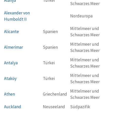
Alanya
Türkei
Schwarzes Meer
Alexander von
Nordeuropa
Humboldt II
Mittelmeer und
Alicante
Spanien
Schwarzes Meer
Mittelmeer und
Almerimar
Spanien
Schwarzes Meer
Mittelmeer und
Antalya
Türkei
Schwarzes Meer
Mittelmeer und
Ataköy
Türkei
Schwarzes Meer
Mittelmeer und
Athen
Griechenland
Schwarzes Meer
Auckland
Neuseeland
Südpazifik