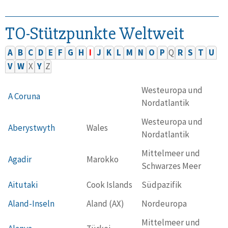
TO-Stützpunkte Weltweit
A
B
C
D
E
F
G
H
I
J
K
L
M
N
O
P
Q
R
S
T
U
V
W
X
Y
Z
Westeuropa und
A Coruna
Nordatlantik
Westeuropa und
Aberystwyth
Wales
Nordatlantik
Mittelmeer und
Agadir
Marokko
Schwarzes Meer
Aitutaki
Cook Islands
Südpazifik
Aland-Inseln
Aland (AX)
Nordeuropa
Mittelmeer und