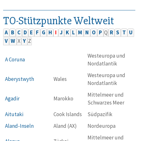
TO-Stützpunkte Weltweit
A
B
C
D
E
F
G
H
I
J
K
L
M
N
O
P
Q
R
S
T
U
V
W
X
Y
Z
Westeuropa und
A Coruna
Nordatlantik
Westeuropa und
Aberystwyth
Wales
Nordatlantik
Mittelmeer und
Agadir
Marokko
Schwarzes Meer
Aitutaki
Cook Islands
Südpazifik
Aland-Inseln
Aland (AX)
Nordeuropa
Mittelmeer und