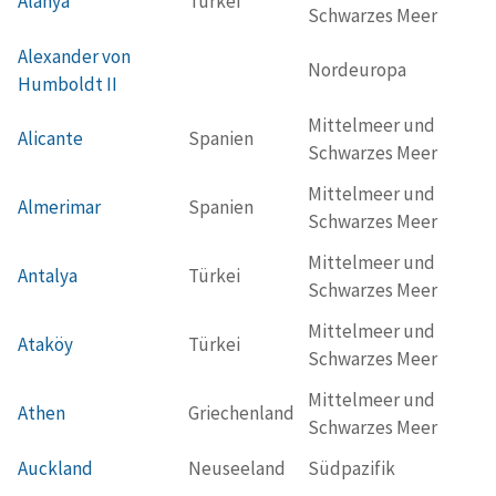
Alanya
Türkei
Schwarzes Meer
Alexander von
Nordeuropa
Humboldt II
Mittelmeer und
Alicante
Spanien
Schwarzes Meer
Mittelmeer und
Almerimar
Spanien
Schwarzes Meer
Mittelmeer und
Antalya
Türkei
Schwarzes Meer
Mittelmeer und
Ataköy
Türkei
Schwarzes Meer
Mittelmeer und
Athen
Griechenland
Schwarzes Meer
Auckland
Neuseeland
Südpazifik