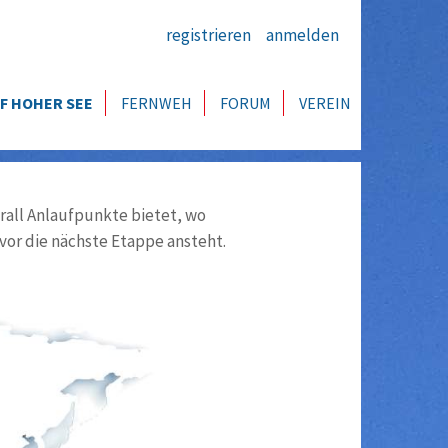
registrieren
anmelden
F HOHER SEE
FERNWEH
FORUM
VEREIN
all Anlaufpunkte bietet, wo
vor die nächste Etappe ansteht.