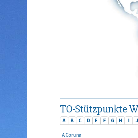
TO-Stützpunkte W
A
B
C
D
E
F
G
H
I
A Coruna