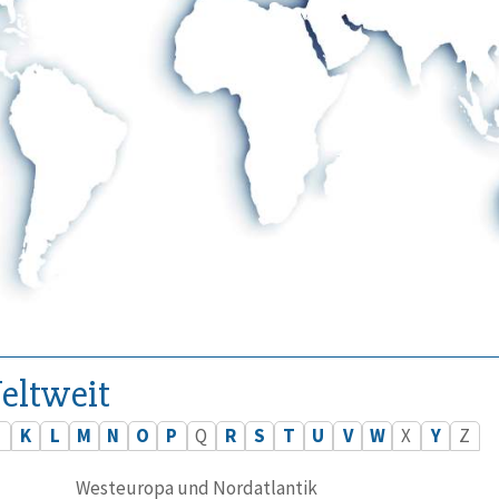
eltweit
J
K
L
M
N
O
P
Q
R
S
T
U
V
W
X
Y
Z
Westeuropa und Nordatlantik