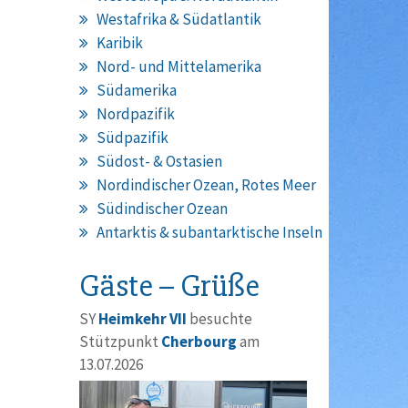
Westafrika & Südatlantik
Karibik
Nord- und Mittelamerika
Südamerika
Nordpazifik
Südpazifik
Südost- & Ostasien
Nordindischer Ozean, Rotes Meer
Südindischer Ozean
Antarktis & subantarktische Inseln
Gäste – Grüße
SY
Heimkehr VII
besuchte
Stützpunkt
Cherbourg
am
13.07.2026