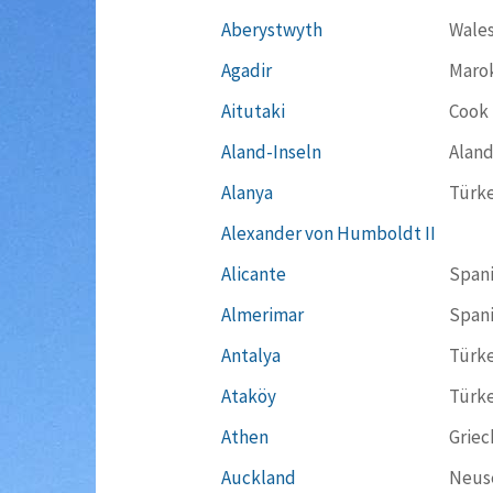
Aberystwyth
Wale
Agadir
Maro
Aitutaki
Cook 
Aland-Inseln
Aland
Alanya
Türke
Alexander von Humboldt II
Alicante
Span
Almerimar
Span
Antalya
Türke
Ataköy
Türke
Athen
Griec
Auckland
Neus