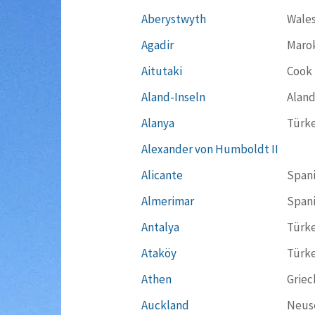
Aberystwyth
Wale
Agadir
Maro
Aitutaki
Cook 
Aland-Inseln
Aland
Alanya
Türke
Alexander von Humboldt II
Alicante
Span
Almerimar
Span
Antalya
Türke
Ataköy
Türke
Athen
Griec
Auckland
Neus