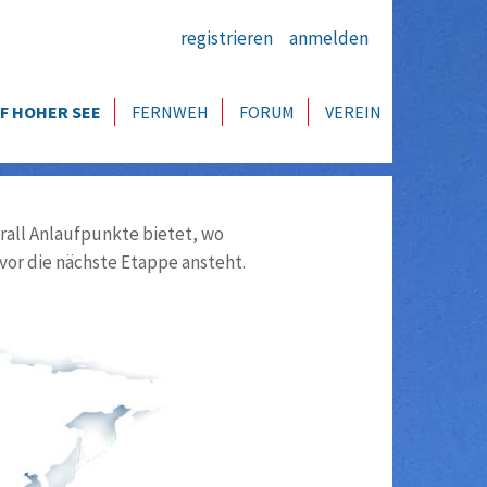
registrieren
anmelden
F HOHER SEE
FERNWEH
FORUM
VEREIN
all Anlaufpunkte bietet, wo
vor die nächste Etappe ansteht.