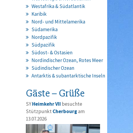
Westafrika & Südatlantik
Karibik
Nord- und Mittelamerika
Südamerika
Nordpazifik
Südpazifik
Südost- & Ostasien
Nordindischer Ozean, Rotes Meer
Südindischer Ozean
Antarktis & subantarktische Inseln
Gäste – Grüße
SY
Heimkehr VII
besuchte
Stützpunkt
Cherbourg
am
13.07.2026