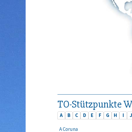
TO-Stützpunkte W
A
B
C
D
E
F
G
H
I
A Coruna