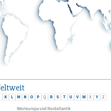
eltweit
J
K
L
M
N
O
P
Q
R
S
T
U
V
W
X
Y
Z
Westeuropa und Nordatlantik