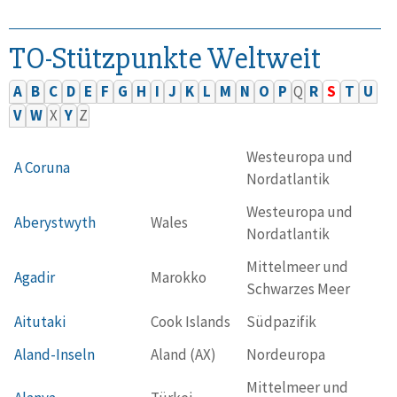
TO-Stützpunkte Weltweit
A
B
C
D
E
F
G
H
I
J
K
L
M
N
O
P
Q
R
S
T
U
V
W
X
Y
Z
Westeuropa und
A Coruna
Nordatlantik
Westeuropa und
Aberystwyth
Wales
Nordatlantik
Mittelmeer und
Agadir
Marokko
Schwarzes Meer
Aitutaki
Cook Islands
Südpazifik
Aland-Inseln
Aland (AX)
Nordeuropa
Mittelmeer und