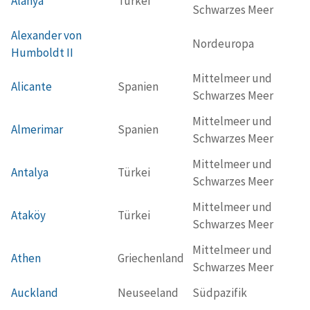
Alanya
Türkei
Schwarzes Meer
Alexander von
Nordeuropa
Humboldt II
Mittelmeer und
Alicante
Spanien
Schwarzes Meer
Mittelmeer und
Almerimar
Spanien
Schwarzes Meer
Mittelmeer und
Antalya
Türkei
Schwarzes Meer
Mittelmeer und
Ataköy
Türkei
Schwarzes Meer
Mittelmeer und
Athen
Griechenland
Schwarzes Meer
Auckland
Neuseeland
Südpazifik