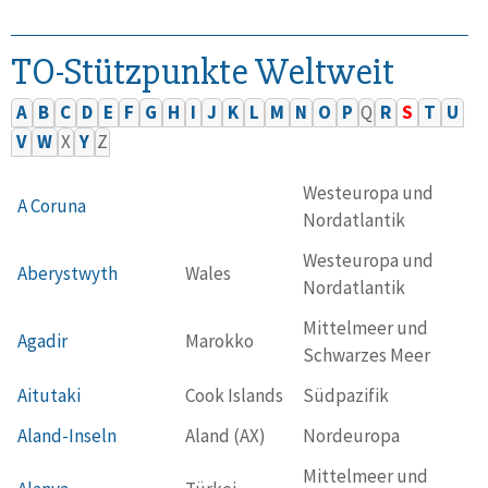
TO-Stützpunkte Weltweit
A
B
C
D
E
F
G
H
I
J
K
L
M
N
O
P
Q
R
S
T
U
V
W
X
Y
Z
Westeuropa und
A Coruna
Nordatlantik
Westeuropa und
Aberystwyth
Wales
Nordatlantik
Mittelmeer und
Agadir
Marokko
Schwarzes Meer
Aitutaki
Cook Islands
Südpazifik
Aland-Inseln
Aland (AX)
Nordeuropa
Mittelmeer und