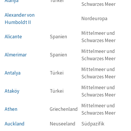
Alanya
Türkei
Schwarzes Meer
Alexander von
Nordeuropa
Humboldt II
Mittelmeer und
Alicante
Spanien
Schwarzes Meer
Mittelmeer und
Almerimar
Spanien
Schwarzes Meer
Mittelmeer und
Antalya
Türkei
Schwarzes Meer
Mittelmeer und
Ataköy
Türkei
Schwarzes Meer
Mittelmeer und
Athen
Griechenland
Schwarzes Meer
Auckland
Neuseeland
Südpazifik