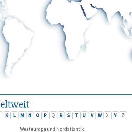
eltweit
J
K
L
M
N
O
P
Q
R
S
T
U
V
W
X
Y
Z
Westeuropa und Nordatlantik