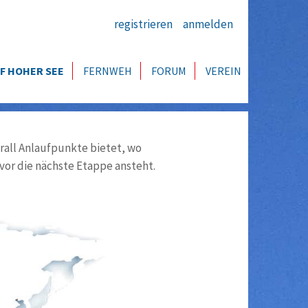
registrieren
anmelden
F HOHER SEE
FERNWEH
FORUM
VEREIN
all Anlaufpunkte bietet, wo
vor die nächste Etappe ansteht.