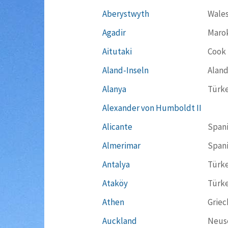
Aberystwyth
Wale
Agadir
Maro
Aitutaki
Cook 
Aland-Inseln
Aland
Alanya
Türke
Alexander von Humboldt II
Alicante
Span
Almerimar
Span
Antalya
Türke
Ataköy
Türke
Athen
Griec
Auckland
Neus