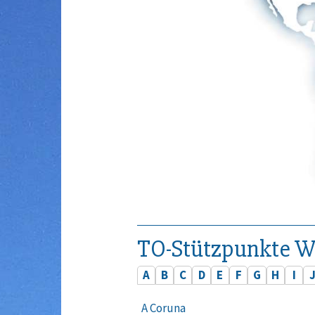
TO-Stützpunkte W
A
B
C
D
E
F
G
H
I
A Coruna