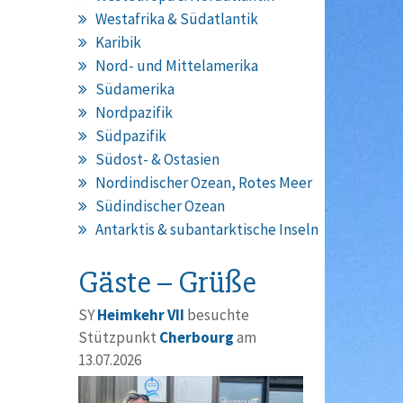
Westafrika & Südatlantik
Karibik
Nord- und Mittelamerika
Südamerika
Nordpazifik
Südpazifik
Südost- & Ostasien
Nordindischer Ozean, Rotes Meer
Südindischer Ozean
Antarktis & subantarktische Inseln
Gäste – Grüße
SY
Heimkehr VII
besuchte
Stützpunkt
Cherbourg
am
13.07.2026