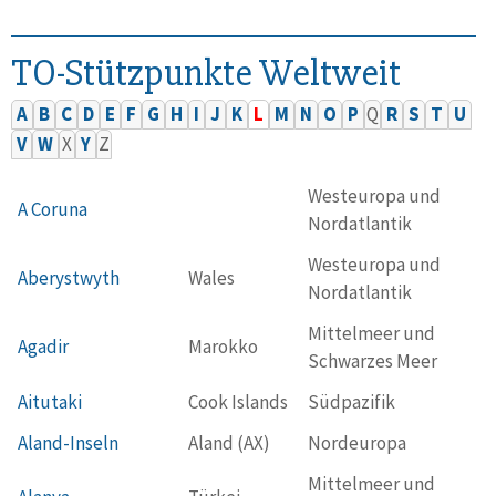
TO-Stützpunkte Weltweit
A
B
C
D
E
F
G
H
I
J
K
L
M
N
O
P
Q
R
S
T
U
V
W
X
Y
Z
Westeuropa und
A Coruna
Nordatlantik
Westeuropa und
Aberystwyth
Wales
Nordatlantik
Mittelmeer und
Agadir
Marokko
Schwarzes Meer
Aitutaki
Cook Islands
Südpazifik
Aland-Inseln
Aland (AX)
Nordeuropa
Mittelmeer und