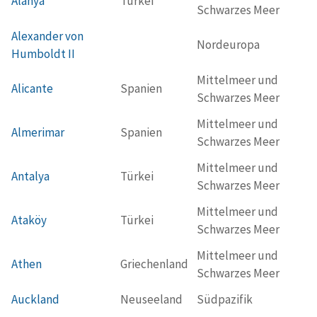
Alanya
Türkei
Schwarzes Meer
Alexander von
Nordeuropa
Humboldt II
Mittelmeer und
Alicante
Spanien
Schwarzes Meer
Mittelmeer und
Almerimar
Spanien
Schwarzes Meer
Mittelmeer und
Antalya
Türkei
Schwarzes Meer
Mittelmeer und
Ataköy
Türkei
Schwarzes Meer
Mittelmeer und
Athen
Griechenland
Schwarzes Meer
Auckland
Neuseeland
Südpazifik