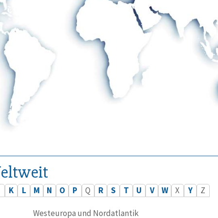
eltweit
J
K
L
M
N
O
P
Q
R
S
T
U
V
W
X
Y
Z
Westeuropa und Nordatlantik