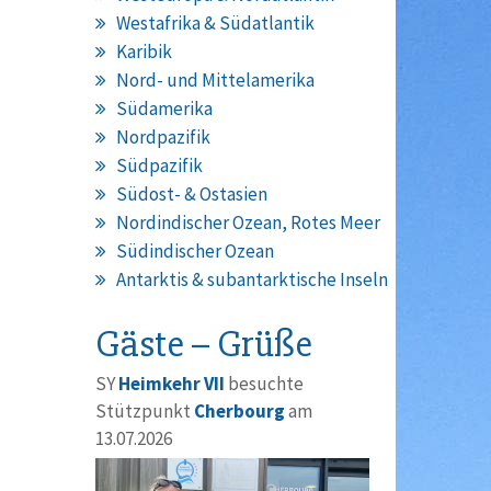
Westafrika & Südatlantik
Karibik
Nord- und Mittelamerika
Südamerika
Nordpazifik
Südpazifik
Südost- & Ostasien
Nordindischer Ozean, Rotes Meer
Südindischer Ozean
Antarktis & subantarktische Inseln
Gäste – Grüße
SY
Heimkehr VII
besuchte
Stützpunkt
Cherbourg
am
13.07.2026