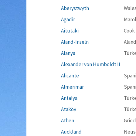
Aberystwyth
Wale
Agadir
Maro
Aitutaki
Cook 
Aland-Inseln
Aland
Alanya
Türke
Alexander von Humboldt II
Alicante
Span
Almerimar
Span
Antalya
Türke
Ataköy
Türke
Athen
Griec
Auckland
Neus