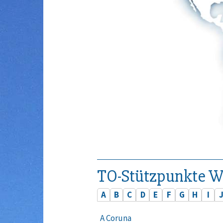
TO-Stützpunkte W
A
B
C
D
E
F
G
H
I
A Coruna