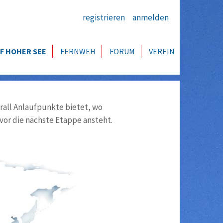
registrieren
anmelden
F HOHER SEE
FERNWEH
FORUM
VEREIN
all Anlaufpunkte bietet, wo
vor die nächste Etappe ansteht.