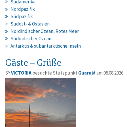
Südamerika
Nordpazifik
Südpazifik
Südost- & Ostasien
Nordindischer Ozean, Rotes Meer
Südindischer Ozean
Antarktis & subantarktische Inseln
Gäste – Grüße
SY
VICTORIA
besuchte Stützpunkt
Guarujá
am 08.08.2026