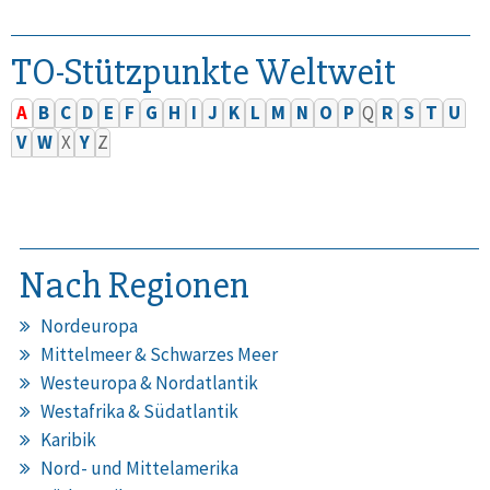
TO-Stützpunkte Weltweit
A
B
C
D
E
F
G
H
I
J
K
L
M
N
O
P
Q
R
S
T
U
V
W
X
Y
Z
Nach Regionen
Nordeuropa
Mittelmeer & Schwarzes Meer
Westeuropa & Nordatlantik
Westafrika & Südatlantik
Karibik
Nord- und Mittelamerika