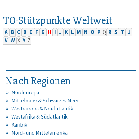
TO-Stützpunkte Weltweit
A
B
C
D
E
F
G
H
I
J
K
L
M
N
O
P
Q
R
S
T
U
V
W
X
Y
Z
Nach Regionen
Nordeuropa
Mittelmeer & Schwarzes Meer
Westeuropa & Nordatlantik
Westafrika & Südatlantik
Karibik
Nord- und Mittelamerika