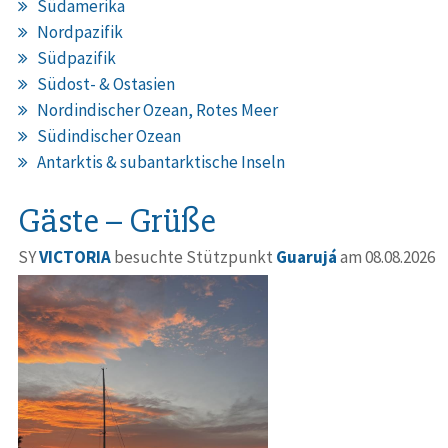
Südamerika
Nordpazifik
Südpazifik
Südost- & Ostasien
Nordindischer Ozean, Rotes Meer
Südindischer Ozean
Antarktis & subantarktische Inseln
Gäste – Grüße
SY
VICTORIA
besuchte Stützpunkt
Guarujá
am 08.08.2026