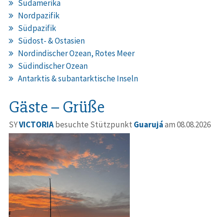
Südamerika
Nordpazifik
Südpazifik
Südost- & Ostasien
Nordindischer Ozean, Rotes Meer
Südindischer Ozean
Antarktis & subantarktische Inseln
Gäste – Grüße
SY
VICTORIA
besuchte Stützpunkt
Guarujá
am 08.08.2026