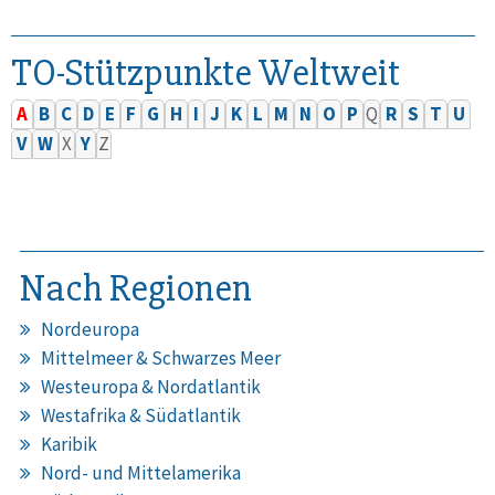
TO-Stützpunkte Weltweit
A
B
C
D
E
F
G
H
I
J
K
L
M
N
O
P
Q
R
S
T
U
V
W
X
Y
Z
Nach Regionen
Nordeuropa
Mittelmeer & Schwarzes Meer
Westeuropa & Nordatlantik
Westafrika & Südatlantik
Karibik
Nord- und Mittelamerika