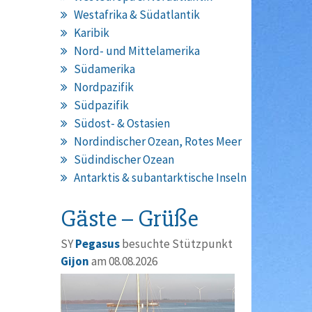
Westafrika & Südatlantik
Karibik
Nord- und Mittelamerika
Südamerika
Nordpazifik
Südpazifik
Südost- & Ostasien
Nordindischer Ozean, Rotes Meer
Südindischer Ozean
Antarktis & subantarktische Inseln
Gäste – Grüße
SY
Pegasus
besuchte Stützpunkt
Gijon
am 08.08.2026