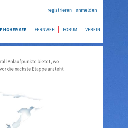
registrieren
anmelden
F HOHER SEE
FERNWEH
FORUM
VEREIN
all Anlaufpunkte bietet, wo
vor die nächste Etappe ansteht.