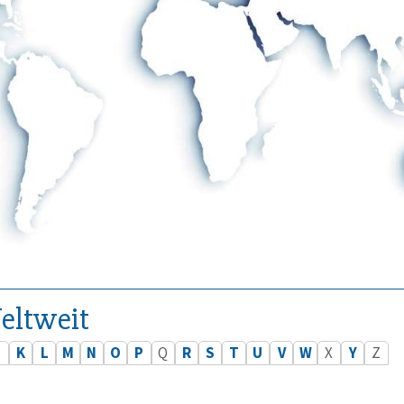
eltweit
J
K
L
M
N
O
P
Q
R
S
T
U
V
W
X
Y
Z