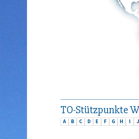
TO-Stützpunkte W
A
B
C
D
E
F
G
H
I