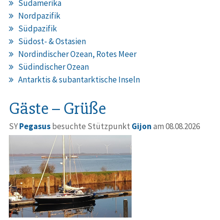
Südamerika
Nordpazifik
Südpazifik
Südost- & Ostasien
Nordindischer Ozean, Rotes Meer
Südindischer Ozean
Antarktis & subantarktische Inseln
Gäste – Grüße
SY
Pegasus
besuchte Stützpunkt
Gijon
am 08.08.2026