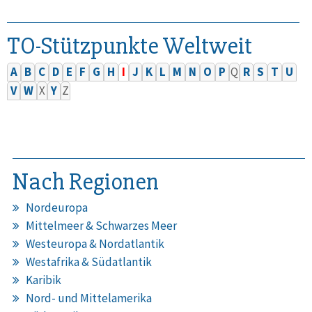
TO-Stützpunkte Weltweit
A
B
C
D
E
F
G
H
I
J
K
L
M
N
O
P
Q
R
S
T
U
V
W
X
Y
Z
Nach Regionen
Nordeuropa
Mittelmeer & Schwarzes Meer
Westeuropa & Nordatlantik
Westafrika & Südatlantik
Karibik
Nord- und Mittelamerika