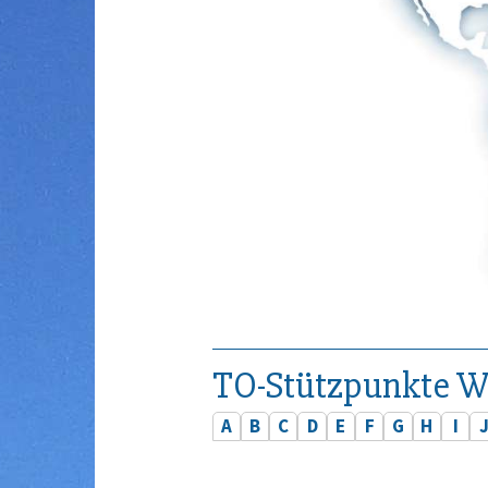
TO-Stützpunkte W
A
B
C
D
E
F
G
H
I