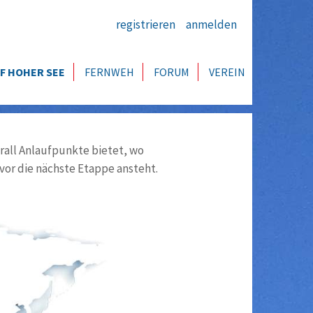
registrieren
anmelden
F HOHER SEE
FERNWEH
FORUM
VEREIN
all Anlaufpunkte bietet, wo
vor die nächste Etappe ansteht.