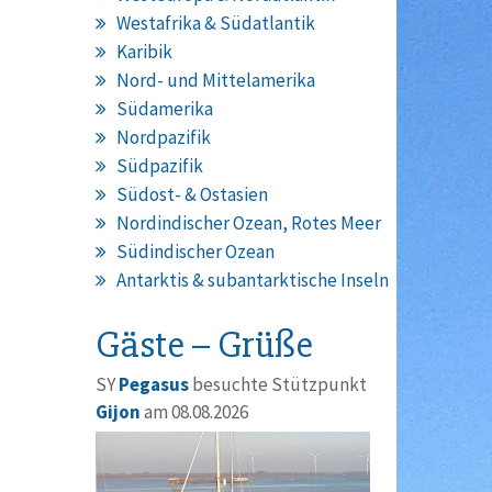
Westafrika & Südatlantik
Karibik
Nord- und Mittelamerika
Südamerika
Nordpazifik
Südpazifik
Südost- & Ostasien
Nordindischer Ozean, Rotes Meer
Südindischer Ozean
Antarktis & subantarktische Inseln
Gäste – Grüße
SY
Pegasus
besuchte Stützpunkt
Gijon
am 08.08.2026