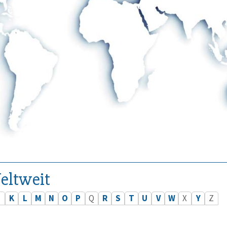
eltweit
J
K
L
M
N
O
P
Q
R
S
T
U
V
W
X
Y
Z