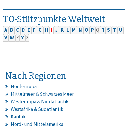
TO-Stützpunkte Weltweit
A
B
C
D
E
F
G
H
I
J
K
L
M
N
O
P
Q
R
S
T
U
V
W
X
Y
Z
Nach Regionen
Nordeuropa
Mittelmeer & Schwarzes Meer
Westeuropa & Nordatlantik
Westafrika & Südatlantik
Karibik
Nord- und Mittelamerika