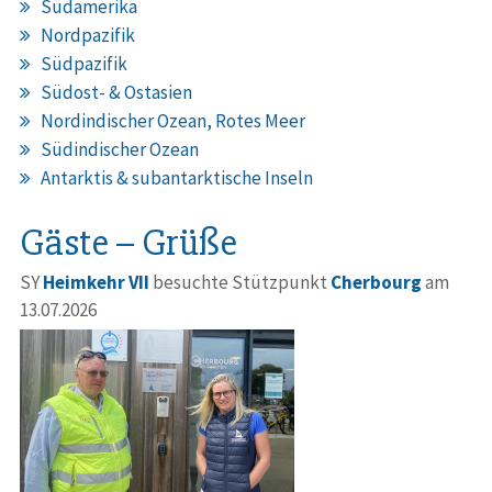
Südamerika
Nordpazifik
Südpazifik
Südost- & Ostasien
Nordindischer Ozean, Rotes Meer
Südindischer Ozean
Antarktis & subantarktische Inseln
Gäste – Grüße
SY
Heimkehr VII
besuchte Stützpunkt
Cherbourg
am
13.07.2026