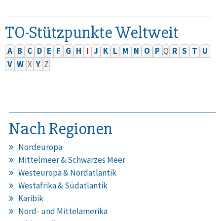
TO-Stützpunkte Weltweit
A
B
C
D
E
F
G
H
I
J
K
L
M
N
O
P
Q
R
S
T
U
V
W
X
Y
Z
Nach Regionen
Nordeuropa
Mittelmeer & Schwarzes Meer
Westeuropa & Nordatlantik
Westafrika & Südatlantik
Karibik
Nord- und Mittelamerika