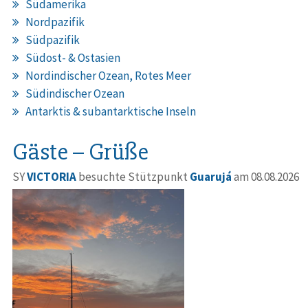
Südamerika
Nordpazifik
Südpazifik
Südost- & Ostasien
Nordindischer Ozean, Rotes Meer
Südindischer Ozean
Antarktis & subantarktische Inseln
Gäste – Grüße
SY
VICTORIA
besuchte Stützpunkt
Guarujá
am 08.08.2026