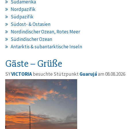
Südamerika
Nordpazifik
Südpazifik
Südost- & Ostasien
Nordindischer Ozean, Rotes Meer
Südindischer Ozean
Antarktis & subantarktische Inseln
Gäste – Grüße
SY
VICTORIA
besuchte Stützpunkt
Guarujá
am 08.08.2026