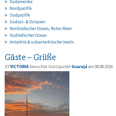
Südamerika
Nordpazifik
Südpazifik
Südost- & Ostasien
Nordindischer Ozean, Rotes Meer
Südindischer Ozean
Antarktis & subantarktische Inseln
Gäste – Grüße
SY
VICTORIA
besuchte Stützpunkt
Guarujá
am 08.08.2026