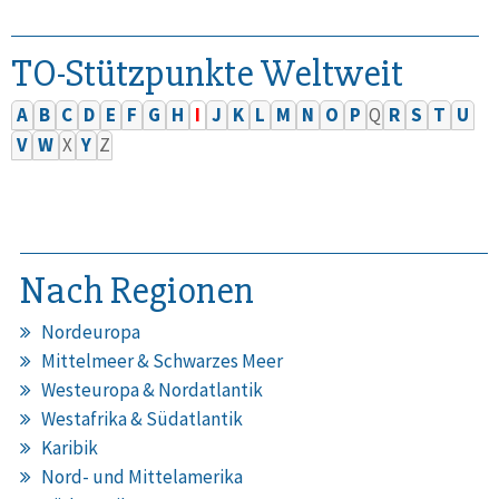
TO-Stützpunkte Weltweit
A
B
C
D
E
F
G
H
I
J
K
L
M
N
O
P
Q
R
S
T
U
V
W
X
Y
Z
Nach Regionen
Nordeuropa
Mittelmeer & Schwarzes Meer
Westeuropa & Nordatlantik
Westafrika & Südatlantik
Karibik
Nord- und Mittelamerika