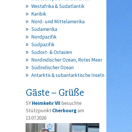
Westafrika & Südatlantik
Karibik
Nord- und Mittelamerika
Südamerika
Nordpazifik
Südpazifik
Südost- & Ostasien
Nordindischer Ozean, Rotes Meer
Südindischer Ozean
Antarktis & subantarktische Inseln
Gäste – Grüße
SY
Heimkehr VII
besuchte
Stützpunkt
Cherbourg
am
13.07.2026