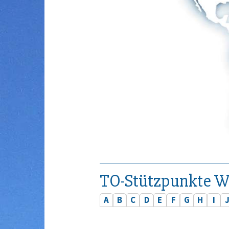
TO-Stützpunkte W
A
B
C
D
E
F
G
H
I