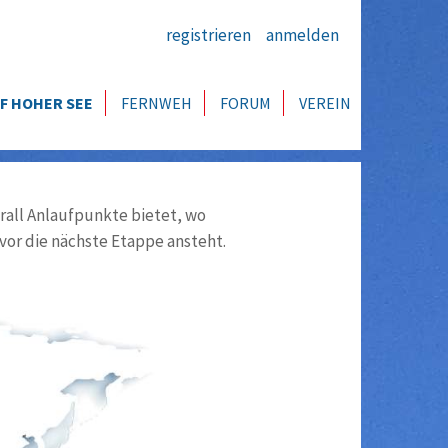
registrieren
anmelden
F HOHER SEE
FERNWEH
FORUM
VEREIN
all Anlaufpunkte bietet, wo
vor die nächste Etappe ansteht.