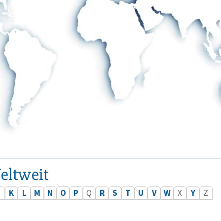
eltweit
J
K
L
M
N
O
P
Q
R
S
T
U
V
W
X
Y
Z