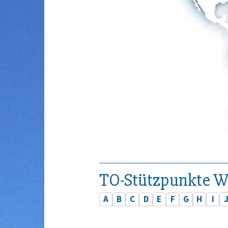
TO-Stützpunkte W
A
B
C
D
E
F
G
H
I