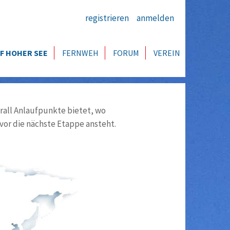
registrieren
anmelden
F HOHER SEE
FERNWEH
FORUM
VEREIN
all Anlaufpunkte bietet, wo
vor die nächste Etappe ansteht.