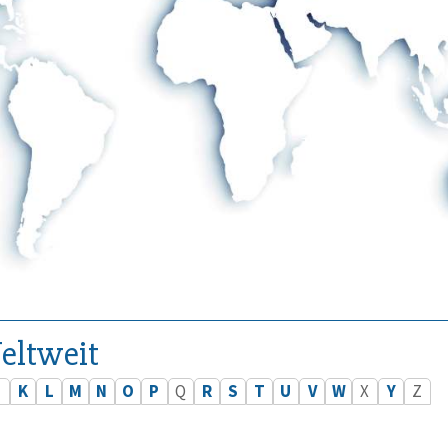
eltweit
J
K
L
M
N
O
P
Q
R
S
T
U
V
W
X
Y
Z