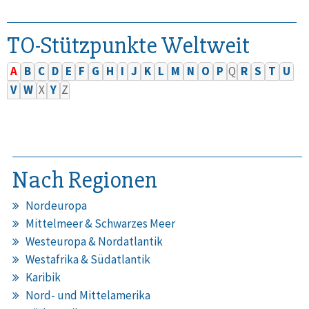
TO-Stützpunkte Weltweit
A
B
C
D
E
F
G
H
I
J
K
L
M
N
O
P
Q
R
S
T
U
V
W
X
Y
Z
Nach Regionen
Nordeuropa
Mittelmeer & Schwarzes Meer
Westeuropa & Nordatlantik
Westafrika & Südatlantik
Karibik
Nord- und Mittelamerika