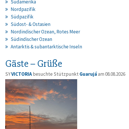
Südamerika
Nordpazifik
Südpazifik
Südost- & Ostasien
Nordindischer Ozean, Rotes Meer
Südindischer Ozean
Antarktis & subantarktische Inseln
Gäste – Grüße
SY
VICTORIA
besuchte Stützpunkt
Guarujá
am 08.08.2026