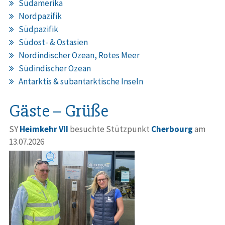
Südamerika
Nordpazifik
Südpazifik
Südost- & Ostasien
Nordindischer Ozean, Rotes Meer
Südindischer Ozean
Antarktis & subantarktische Inseln
Gäste – Grüße
SY
Heimkehr VII
besuchte Stützpunkt
Cherbourg
am
13.07.2026