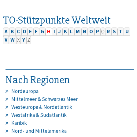
TO-Stützpunkte Weltweit
A
B
C
D
E
F
G
H
I
J
K
L
M
N
O
P
Q
R
S
T
U
V
W
X
Y
Z
Nach Regionen
Nordeuropa
Mittelmeer & Schwarzes Meer
Westeuropa & Nordatlantik
Westafrika & Südatlantik
Karibik
Nord- und Mittelamerika