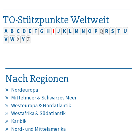
TO-Stützpunkte Weltweit
A
B
C
D
E
F
G
H
I
J
K
L
M
N
O
P
Q
R
S
T
U
V
W
X
Y
Z
Nach Regionen
Nordeuropa
Mittelmeer & Schwarzes Meer
Westeuropa & Nordatlantik
Westafrika & Südatlantik
Karibik
Nord- und Mittelamerika