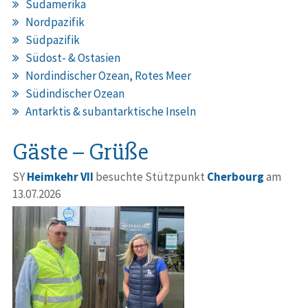
Südamerika
Nordpazifik
Südpazifik
Südost- & Ostasien
Nordindischer Ozean, Rotes Meer
Südindischer Ozean
Antarktis & subantarktische Inseln
Gäste – Grüße
SY
Heimkehr VII
besuchte Stützpunkt
Cherbourg
am
13.07.2026