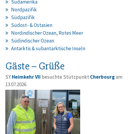
Südamerika
Nordpazifik
Südpazifik
Südost- & Ostasien
Nordindischer Ozean, Rotes Meer
Südindischer Ozean
Antarktis & subantarktische Inseln
Gäste – Grüße
SY
Heimkehr VII
besuchte Stützpunkt
Cherbourg
am
13.07.2026