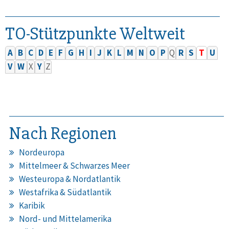
TO-Stützpunkte Weltweit
A
B
C
D
E
F
G
H
I
J
K
L
M
N
O
P
Q
R
S
T
U
V
W
X
Y
Z
Nach Regionen
Nordeuropa
Mittelmeer & Schwarzes Meer
Westeuropa & Nordatlantik
Westafrika & Südatlantik
Karibik
Nord- und Mittelamerika