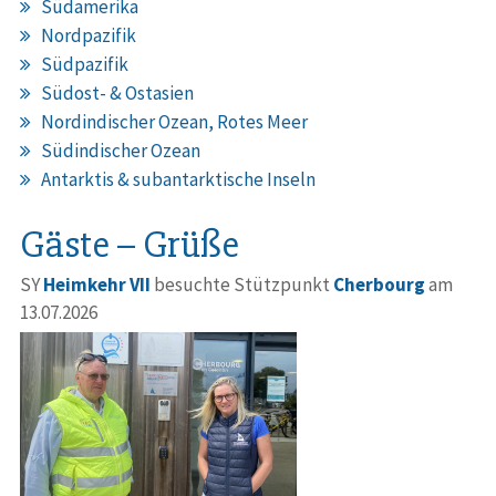
Südamerika
Nordpazifik
Südpazifik
Südost- & Ostasien
Nordindischer Ozean, Rotes Meer
Südindischer Ozean
Antarktis & subantarktische Inseln
Gäste – Grüße
SY
Heimkehr VII
besuchte Stützpunkt
Cherbourg
am
13.07.2026