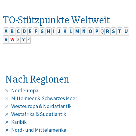
TO-Stützpunkte Weltweit
A
B
C
D
E
F
G
H
I
J
K
L
M
N
O
P
Q
R
S
T
U
V
W
X
Y
Z
Nach Regionen
Nordeuropa
Mittelmeer & Schwarzes Meer
Westeuropa & Nordatlantik
Westafrika & Südatlantik
Karibik
Nord- und Mittelamerika