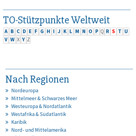
TO-Stützpunkte Weltweit
A
B
C
D
E
F
G
H
I
J
K
L
M
N
O
P
Q
R
S
T
U
V
W
X
Y
Z
Nach Regionen
Nordeuropa
Mittelmeer & Schwarzes Meer
Westeuropa & Nordatlantik
Westafrika & Südatlantik
Karibik
Nord- und Mittelamerika