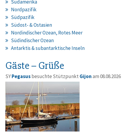
Südamerika
Nordpazifik
Südpazifik
Südost- & Ostasien
Nordindischer Ozean, Rotes Meer
Südindischer Ozean
Antarktis & subantarktische Inseln
Gäste – Grüße
SY
Pegasus
besuchte Stützpunkt
Gijon
am 08.08.2026