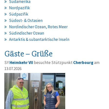
Südamerika
Nordpazifik
Südpazifik
Südost- & Ostasien
Nordindischer Ozean, Rotes Meer
Südindischer Ozean
Antarktis & subantarktische Inseln
Gäste – Grüße
SY
Heimkehr VII
besuchte Stützpunkt
Cherbourg
am
13.07.2026