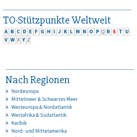
TO-Stützpunkte Weltweit
A
B
C
D
E
F
G
H
I
J
K
L
M
N
O
P
Q
R
S
T
U
V
W
X
Y
Z
Nach Regionen
Nordeuropa
Mittelmeer & Schwarzes Meer
Westeuropa & Nordatlantik
Westafrika & Südatlantik
Karibik
Nord- und Mittelamerika