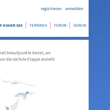
registrieren
anmelden
F HOHER SEE
FERNWEH
FORUM
VEREIN
all Anlaufpunkte bietet, wo
vor die nächste Etappe ansteht.