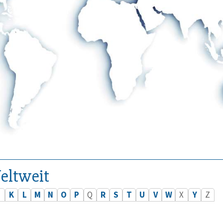
eltweit
J
K
L
M
N
O
P
Q
R
S
T
U
V
W
X
Y
Z