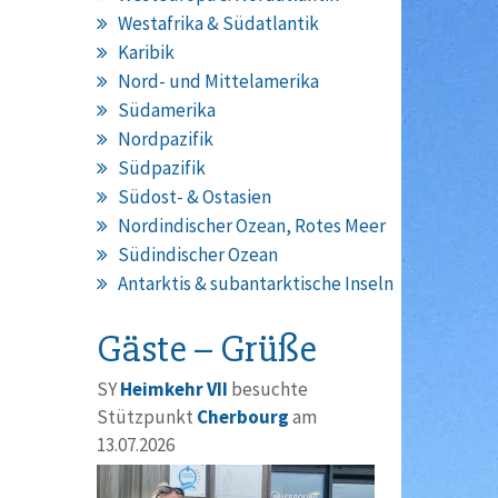
Westafrika & Südatlantik
Karibik
Nord- und Mittelamerika
Südamerika
Nordpazifik
Südpazifik
Südost- & Ostasien
Nordindischer Ozean, Rotes Meer
Südindischer Ozean
Antarktis & subantarktische Inseln
Gäste – Grüße
SY
Heimkehr VII
besuchte
Stützpunkt
Cherbourg
am
13.07.2026