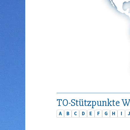
TO-Stützpunkte W
A
B
C
D
E
F
G
H
I