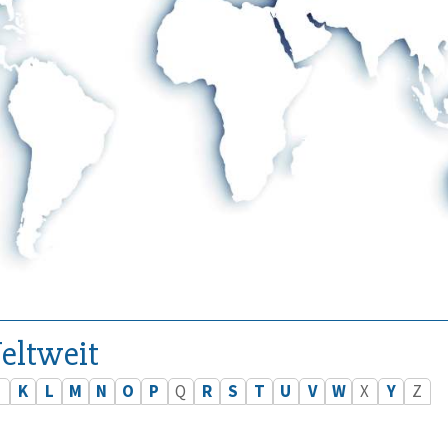
eltweit
J
K
L
M
N
O
P
Q
R
S
T
U
V
W
X
Y
Z