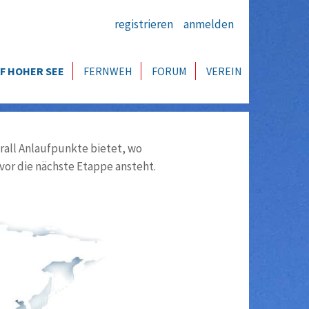
registrieren
anmelden
F HOHER SEE
FERNWEH
FORUM
VEREIN
all Anlaufpunkte bietet, wo
vor die nächste Etappe ansteht.