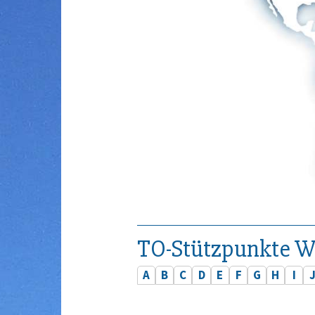
TO-Stützpunkte W
A
B
C
D
E
F
G
H
I