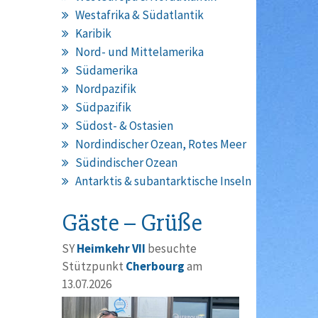
Westafrika & Südatlantik
Karibik
Nord- und Mittelamerika
Südamerika
Nordpazifik
Südpazifik
Südost- & Ostasien
Nordindischer Ozean, Rotes Meer
Südindischer Ozean
Antarktis & subantarktische Inseln
Gäste – Grüße
SY
Heimkehr VII
besuchte
Stützpunkt
Cherbourg
am
13.07.2026