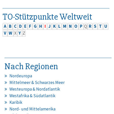
TO-Stützpunkte Weltweit
A
B
C
D
E
F
G
H
I
J
K
L
M
N
O
P
Q
R
S
T
U
V
W
X
Y
Z
Nach Regionen
Nordeuropa
Mittelmeer & Schwarzes Meer
Westeuropa & Nordatlantik
Westafrika & Südatlantik
Karibik
Nord- und Mittelamerika