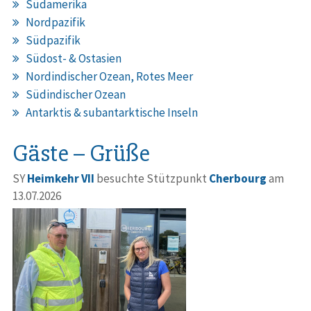
Südamerika
Nordpazifik
Südpazifik
Südost- & Ostasien
Nordindischer Ozean, Rotes Meer
Südindischer Ozean
Antarktis & subantarktische Inseln
Gäste – Grüße
SY
Heimkehr VII
besuchte Stützpunkt
Cherbourg
am
13.07.2026