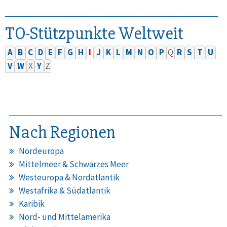
TO-Stützpunkte Weltweit
A
B
C
D
E
F
G
H
I
J
K
L
M
N
O
P
Q
R
S
T
U
V
W
X
Y
Z
Nach Regionen
Nordeuropa
Mittelmeer & Schwarzes Meer
Westeuropa & Nordatlantik
Westafrika & Südatlantik
Karibik
Nord- und Mittelamerika