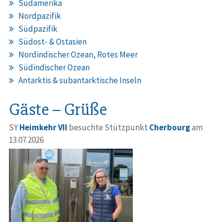
Südamerika
Nordpazifik
Südpazifik
Südost- & Ostasien
Nordindischer Ozean, Rotes Meer
Südindischer Ozean
Antarktis & subantarktische Inseln
Gäste – Grüße
SY
Heimkehr VII
besuchte Stützpunkt
Cherbourg
am
13.07.2026