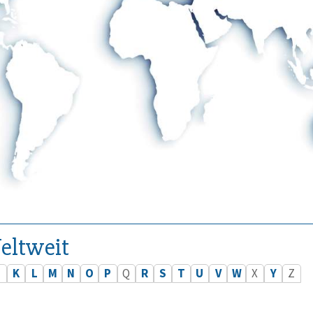
eltweit
J
K
L
M
N
O
P
Q
R
S
T
U
V
W
X
Y
Z