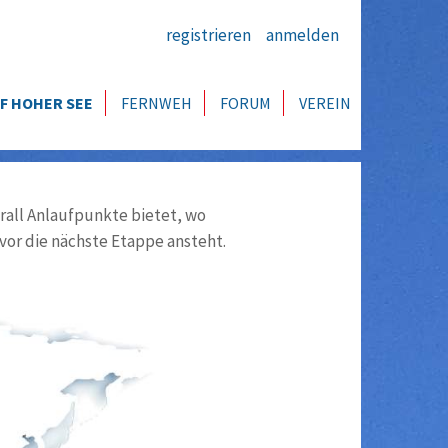
registrieren
anmelden
F HOHER SEE
FERNWEH
FORUM
VEREIN
all Anlaufpunkte bietet, wo
vor die nächste Etappe ansteht.