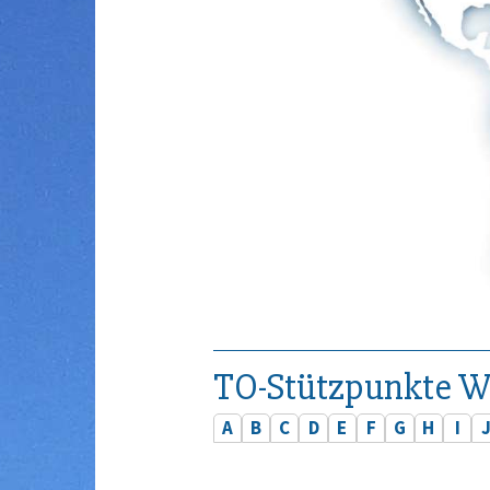
TO-Stützpunkte W
A
B
C
D
E
F
G
H
I