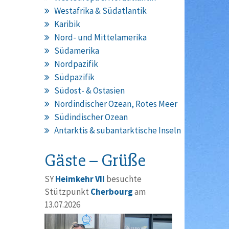
Westafrika & Südatlantik
Karibik
Nord- und Mittelamerika
Südamerika
Nordpazifik
Südpazifik
Südost- & Ostasien
Nordindischer Ozean, Rotes Meer
Südindischer Ozean
Antarktis & subantarktische Inseln
Gäste – Grüße
SY
Heimkehr VII
besuchte
Stützpunkt
Cherbourg
am
13.07.2026