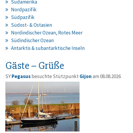
Südamerika
Nordpazifik
Südpazifik
Südost- & Ostasien
Nordindischer Ozean, Rotes Meer
Südindischer Ozean
Antarktis & subantarktische Inseln
Gäste – Grüße
SY
Pegasus
besuchte Stützpunkt
Gijon
am 08.08.2026