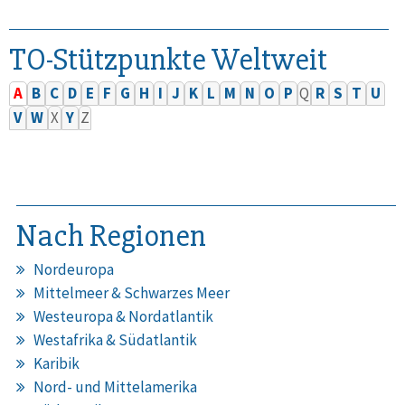
TO-Stützpunkte Weltweit
A
B
C
D
E
F
G
H
I
J
K
L
M
N
O
P
Q
R
S
T
U
V
W
X
Y
Z
Nach Regionen
Nordeuropa
Mittelmeer & Schwarzes Meer
Westeuropa & Nordatlantik
Westafrika & Südatlantik
Karibik
Nord- und Mittelamerika