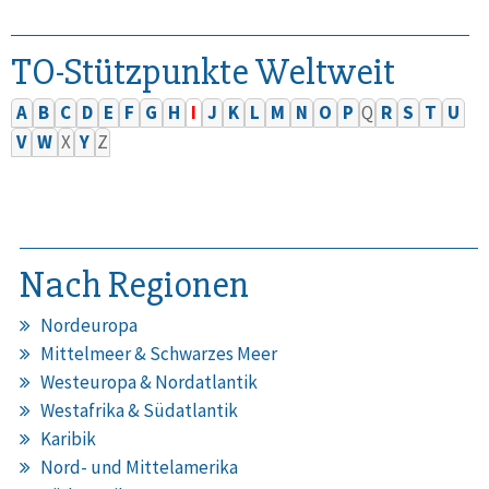
TO-Stützpunkte Weltweit
A
B
C
D
E
F
G
H
I
J
K
L
M
N
O
P
Q
R
S
T
U
V
W
X
Y
Z
Nach Regionen
Nordeuropa
Mittelmeer & Schwarzes Meer
Westeuropa & Nordatlantik
Westafrika & Südatlantik
Karibik
Nord- und Mittelamerika