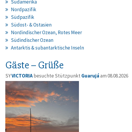
Südamerika
Nordpazifik
Südpazifik
Südost- & Ostasien
Nordindischer Ozean, Rotes Meer
Südindischer Ozean
Antarktis & subantarktische Inseln
Gäste – Grüße
SY
VICTORIA
besuchte Stützpunkt
Guarujá
am 08.08.2026