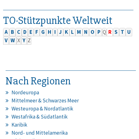
TO-Stützpunkte Weltweit
A
B
C
D
E
F
G
H
I
J
K
L
M
N
O
P
Q
R
S
T
U
V
W
X
Y
Z
Nach Regionen
Nordeuropa
Mittelmeer & Schwarzes Meer
Westeuropa & Nordatlantik
Westafrika & Südatlantik
Karibik
Nord- und Mittelamerika