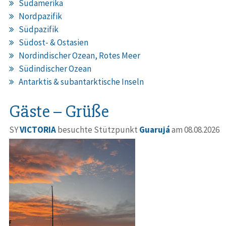
Südamerika
Nordpazifik
Südpazifik
Südost- & Ostasien
Nordindischer Ozean, Rotes Meer
Südindischer Ozean
Antarktis & subantarktische Inseln
Gäste – Grüße
SY
VICTORIA
besuchte Stützpunkt
Guarujá
am 08.08.2026