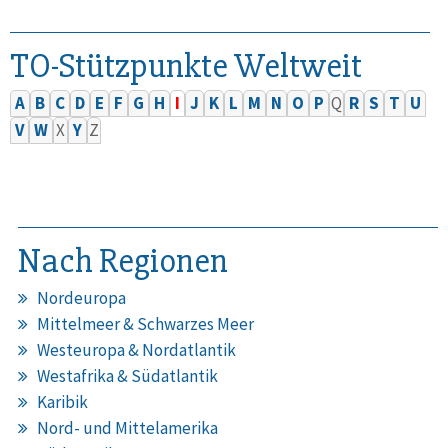
TO-Stützpunkte Weltweit
A
B
C
D
E
F
G
H
I
J
K
L
M
N
O
P
Q
R
S
T
U
V
W
X
Y
Z
Nach Regionen
Nordeuropa
Mittelmeer & Schwarzes Meer
Westeuropa & Nordatlantik
Westafrika & Südatlantik
Karibik
Nord- und Mittelamerika