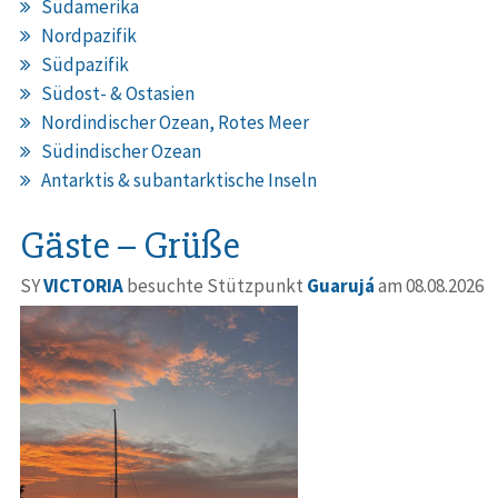
Südamerika
Nordpazifik
Südpazifik
Südost- & Ostasien
Nordindischer Ozean, Rotes Meer
Südindischer Ozean
Antarktis & subantarktische Inseln
Gäste – Grüße
SY
VICTORIA
besuchte Stützpunkt
Guarujá
am 08.08.2026