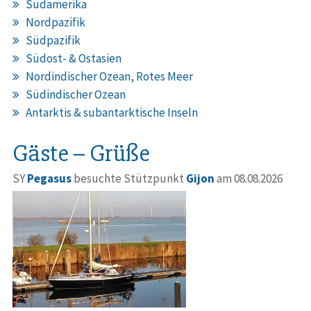
Südamerika
Nordpazifik
Südpazifik
Südost- & Ostasien
Nordindischer Ozean, Rotes Meer
Südindischer Ozean
Antarktis & subantarktische Inseln
Gäste – Grüße
SY
Pegasus
besuchte Stützpunkt
Gijon
am 08.08.2026