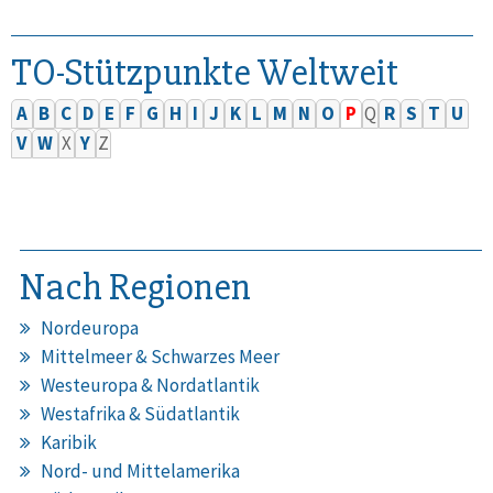
TO-Stützpunkte Weltweit
A
B
C
D
E
F
G
H
I
J
K
L
M
N
O
P
Q
R
S
T
U
V
W
X
Y
Z
Nach Regionen
Nordeuropa
Mittelmeer & Schwarzes Meer
Westeuropa & Nordatlantik
Westafrika & Südatlantik
Karibik
Nord- und Mittelamerika