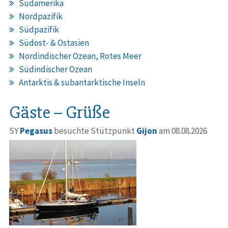
Südamerika
Nordpazifik
Südpazifik
Südost- & Ostasien
Nordindischer Ozean, Rotes Meer
Südindischer Ozean
Antarktis & subantarktische Inseln
Gäste – Grüße
SY
Pegasus
besuchte Stützpunkt
Gijon
am 08.08.2026