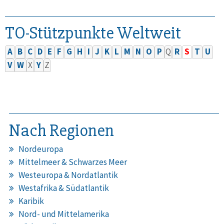
TO-Stützpunkte Weltweit
A
B
C
D
E
F
G
H
I
J
K
L
M
N
O
P
Q
R
S
T
U
V
W
X
Y
Z
Nach Regionen
Nordeuropa
Mittelmeer & Schwarzes Meer
Westeuropa & Nordatlantik
Westafrika & Südatlantik
Karibik
Nord- und Mittelamerika