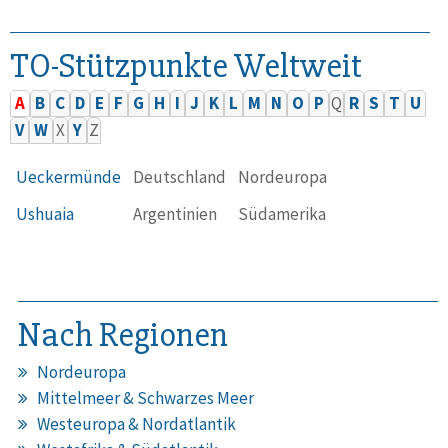
TO-Stützpunkte Weltweit
A
B
C
D
E
F
G
H
I
J
K
L
M
N
O
P
Q
R
S
T
U
V
W
X
Y
Z
Ueckermünde
Deutschland
Nordeuropa
Ushuaia
Argentinien
Südamerika
Nach Regionen
Nordeuropa
Mittelmeer & Schwarzes Meer
Westeuropa & Nordatlantik