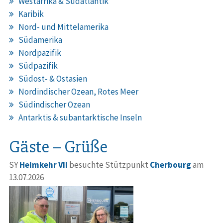
Westafrika & Südatlantik
Karibik
Nord- und Mittelamerika
Südamerika
Nordpazifik
Südpazifik
Südost- & Ostasien
Nordindischer Ozean, Rotes Meer
Südindischer Ozean
Antarktis & subantarktische Inseln
Gäste – Grüße
SY
Heimkehr VII
besuchte Stützpunkt
Cherbourg
am
13.07.2026