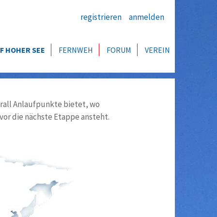
registrieren
anmelden
F HOHER SEE
FERNWEH
FORUM
VEREIN
all Anlaufpunkte bietet, wo
vor die nächste Etappe ansteht.