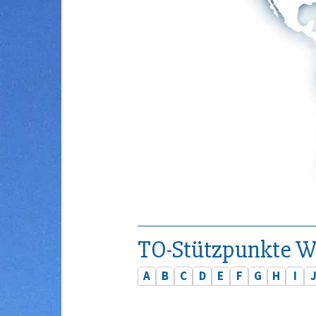
TO-Stützpunkte W
A
B
C
D
E
F
G
H
I