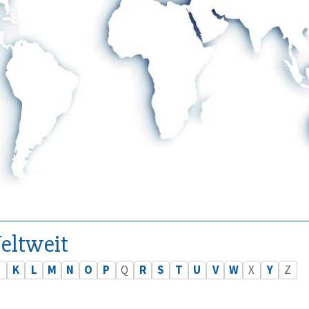
eltweit
J
K
L
M
N
O
P
Q
R
S
T
U
V
W
X
Y
Z