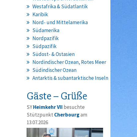
Westafrika & Südatlantik
Karibik
Nord- und Mittelamerika
Südamerika
Nordpazifik
Südpazifik
Südost- & Ostasien
Nordindischer Ozean, Rotes Meer
Südindischer Ozean
Antarktis & subantarktische Inseln
Gäste – Grüße
SY
Heimkehr VII
besuchte
Stützpunkt
Cherbourg
am
13.07.2026