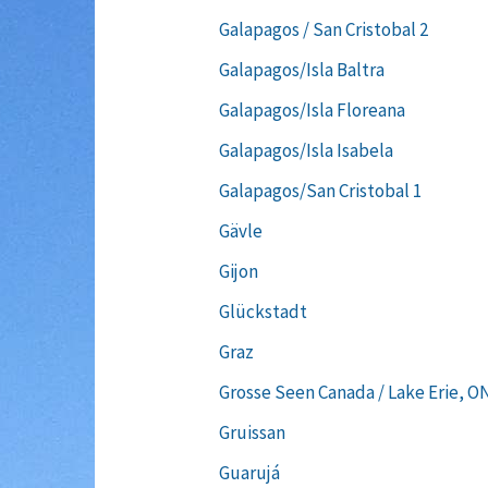
Galapagos / San Cristobal 2
Galapagos/Isla Baltra
Galapagos/Isla Floreana
Galapagos/Isla Isabela
Galapagos/San Cristobal 1
Gävle
Gijon
Glückstadt
Graz
Grosse Seen Canada / Lake Erie, O
Gruissan
Guarujá