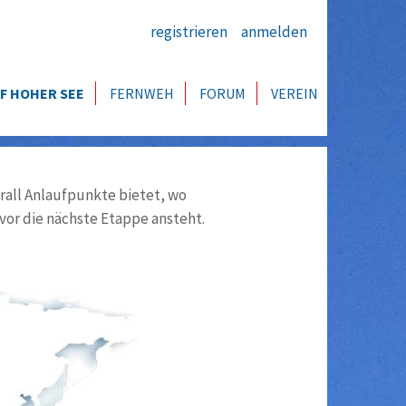
registrieren
anmelden
F HOHER SEE
FERNWEH
FORUM
VEREIN
all Anlaufpunkte bietet, wo
vor die nächste Etappe ansteht.