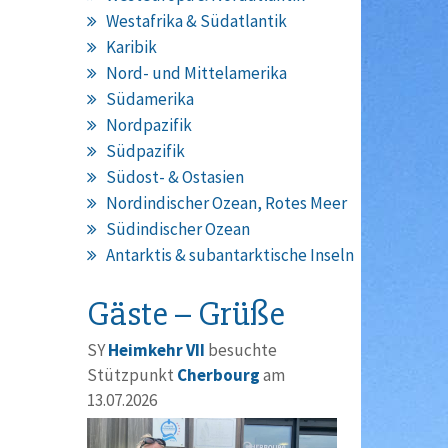
Westafrika & Südatlantik
Karibik
Nord- und Mittelamerika
Südamerika
Nordpazifik
Südpazifik
Südost- & Ostasien
Nordindischer Ozean, Rotes Meer
Südindischer Ozean
Antarktis & subantarktische Inseln
Gäste – Grüße
SY
Heimkehr VII
besuchte
Stützpunkt
Cherbourg
am
13.07.2026