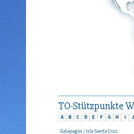
TO-Stützpunkte W
A
B
C
D
E
F
G
H
I
Galapagos / Isla Santa Cruz