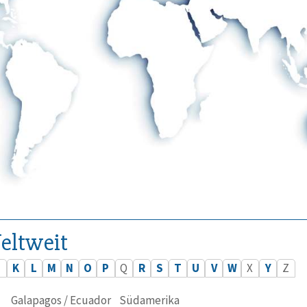
eltweit
J
K
L
M
N
O
P
Q
R
S
T
U
V
W
X
Y
Z
Galapagos / Ecuador
Südamerika