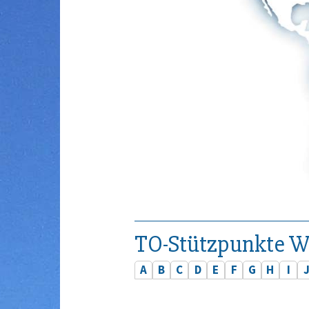
TO-Stützpunkte W
A
B
C
D
E
F
G
H
I