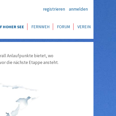
registrieren
anmelden
F HOHER SEE
FERNWEH
FORUM
VEREIN
all Anlaufpunkte bietet, wo
vor die nächste Etappe ansteht.