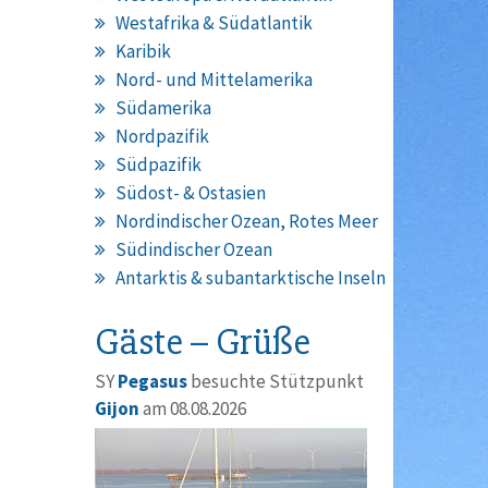
Westafrika & Südatlantik
Karibik
Nord- und Mittelamerika
Südamerika
Nordpazifik
Südpazifik
Südost- & Ostasien
Nordindischer Ozean, Rotes Meer
Südindischer Ozean
Antarktis & subantarktische Inseln
Gäste – Grüße
SY
Pegasus
besuchte Stützpunkt
Gijon
am 08.08.2026