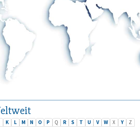
eltweit
J
K
L
M
N
O
P
Q
R
S
T
U
V
W
X
Y
Z