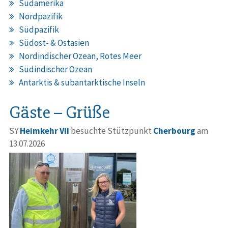
Südamerika
Nordpazifik
Südpazifik
Südost- & Ostasien
Nordindischer Ozean, Rotes Meer
Südindischer Ozean
Antarktis & subantarktische Inseln
Gäste – Grüße
SY
Heimkehr VII
besuchte Stützpunkt
Cherbourg
am
13.07.2026