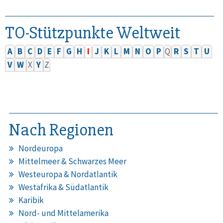
TO-Stützpunkte Weltweit
A
B
C
D
E
F
G
H
I
J
K
L
M
N
O
P
Q
R
S
T
U
V
W
X
Y
Z
Nach Regionen
Nordeuropa
Mittelmeer & Schwarzes Meer
Westeuropa & Nordatlantik
Westafrika & Südatlantik
Karibik
Nord- und Mittelamerika