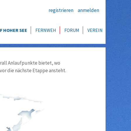
registrieren
anmelden
F HOHER SEE
FERNWEH
FORUM
VEREIN
all Anlaufpunkte bietet, wo
vor die nächste Etappe ansteht.