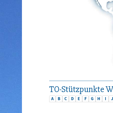
TO-Stützpunkte W
A
B
C
D
E
F
G
H
I