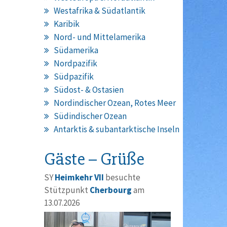
Westafrika & Südatlantik
Karibik
Nord- und Mittelamerika
Südamerika
Nordpazifik
Südpazifik
Südost- & Ostasien
Nordindischer Ozean, Rotes Meer
Südindischer Ozean
Antarktis & subantarktische Inseln
Gäste – Grüße
SY
Heimkehr VII
besuchte
Stützpunkt
Cherbourg
am
13.07.2026