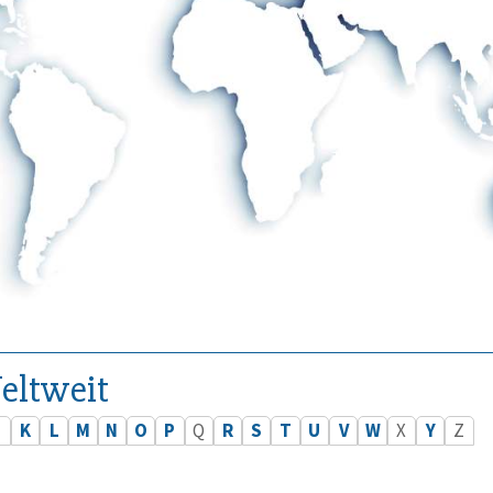
eltweit
J
K
L
M
N
O
P
Q
R
S
T
U
V
W
X
Y
Z