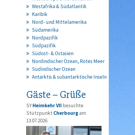
Westafrika & Südatlantik
Karibik
Nord- und Mittelamerika
Südamerika
Nordpazifik
Südpazifik
Südost- & Ostasien
Nordindischer Ozean, Rotes Meer
Südindischer Ozean
Antarktis & subantarktische Inseln
Gäste – Grüße
SY
Heimkehr VII
besuchte
Stützpunkt
Cherbourg
am
13.07.2026