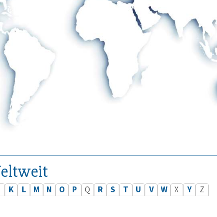
eltweit
J
K
L
M
N
O
P
Q
R
S
T
U
V
W
X
Y
Z