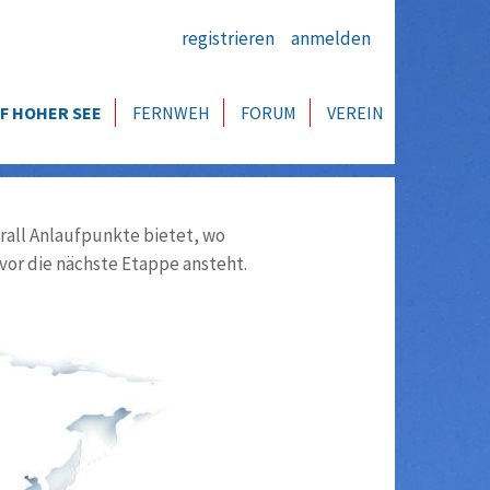
registrieren
anmelden
F HOHER SEE
FERNWEH
FORUM
VEREIN
all Anlaufpunkte bietet, wo
vor die nächste Etappe ansteht.