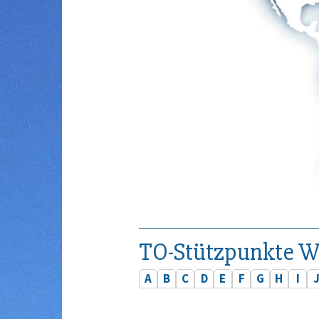
TO-Stützpunkte W
A
B
C
D
E
F
G
H
I