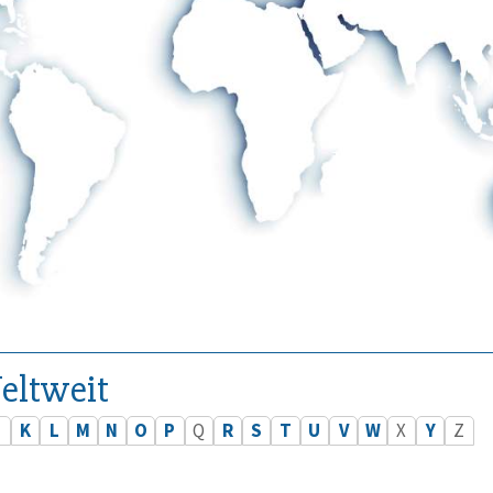
eltweit
J
K
L
M
N
O
P
Q
R
S
T
U
V
W
X
Y
Z