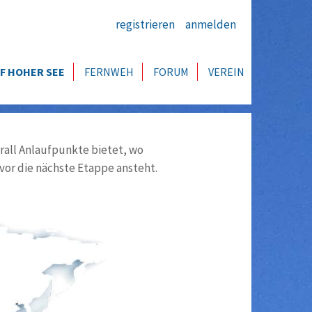
registrieren
anmelden
F HOHER SEE
FERNWEH
FORUM
VEREIN
all Anlaufpunkte bietet, wo
vor die nächste Etappe ansteht.