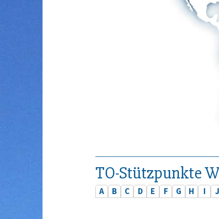
TO-Stützpunkte W
A
B
C
D
E
F
G
H
I