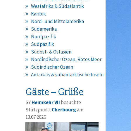
Westafrika & Südatlantik
Karibik
Nord- und Mittelamerika
Südamerika
Nordpazifik
Südpazifik
Südost- & Ostasien
Nordindischer Ozean, Rotes Meer
Südindischer Ozean
Antarktis & subantarktische Inseln
Gäste – Grüße
SY
Heimkehr VII
besuchte
Stützpunkt
Cherbourg
am
13.07.2026