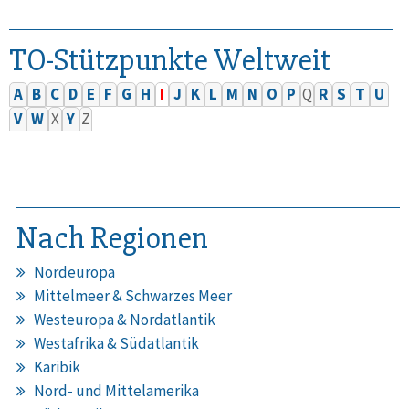
TO-Stützpunkte Weltweit
A
B
C
D
E
F
G
H
I
J
K
L
M
N
O
P
Q
R
S
T
U
V
W
X
Y
Z
Nach Regionen
Nordeuropa
Mittelmeer & Schwarzes Meer
Westeuropa & Nordatlantik
Westafrika & Südatlantik
Karibik
Nord- und Mittelamerika