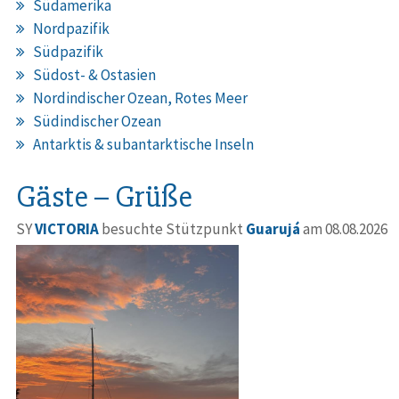
Südamerika
Nordpazifik
Südpazifik
Südost- & Ostasien
Nordindischer Ozean, Rotes Meer
Südindischer Ozean
Antarktis & subantarktische Inseln
Gäste – Grüße
SY
VICTORIA
besuchte Stützpunkt
Guarujá
am 08.08.2026