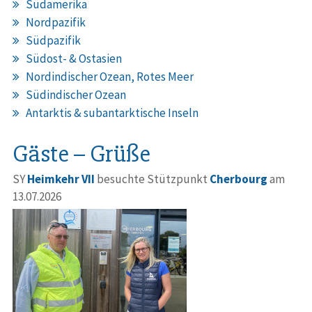
Südamerika
Nordpazifik
Südpazifik
Südost- & Ostasien
Nordindischer Ozean, Rotes Meer
Südindischer Ozean
Antarktis & subantarktische Inseln
Gäste – Grüße
SY
Heimkehr VII
besuchte Stützpunkt
Cherbourg
am
13.07.2026