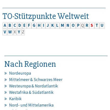
TO-Stützpunkte Weltweit
A
B
C
D
E
F
G
H
I
J
K
L
M
N
O
P
Q
R
S
T
U
V
W
X
Y
Z
Nach Regionen
Nordeuropa
Mittelmeer & Schwarzes Meer
Westeuropa & Nordatlantik
Westafrika & Südatlantik
Karibik
Nord- und Mittelamerika